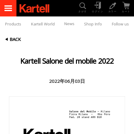
さがす
ログイン
カラー
カート
News
Products
Kartell World
Shop Info
Follow us
BACK
Kartell Salone del mobile 2022
2022年06月03日