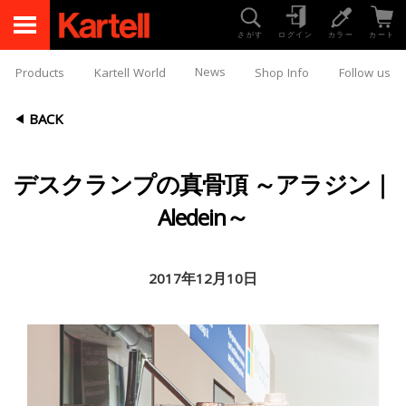
さがす
ログイン
カラー
カート
News
Products
Kartell World
Shop Info
Follow us
BACK
デスクランプの真骨頂 ～アラジン｜
Aledein～
2017年12月10日