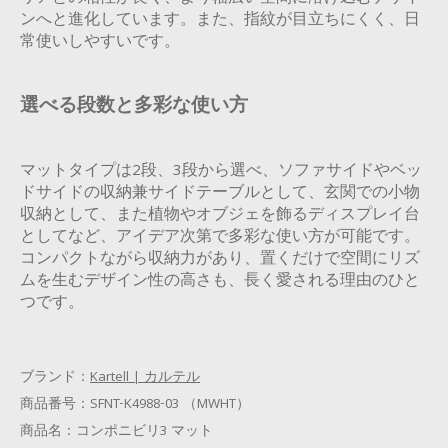
ンへと進化しています。また、指紋が目立ちにくく、日
常使いしやすいです。
選べる段数と多彩な使い方
マットタイプは2段、3段から選べ、ソファサイドやベッ
ドサイドの収納兼サイドテーブルとして、玄関での小物
収納として、また植物やオブジェを飾るディスプレイ台
としてなど、アイデア次第で多彩な使い方が可能です。
コンパクトながら収納力があり、置くだけで空間にリズ
ムを生むデザイン性の高さも、長く愛される理由のひと
つです。
ブランド：
Kartell | カルテル
商品番号：
SFNT-K4988-03 （MWHT）
商品名：
コンポニビリ3 マット