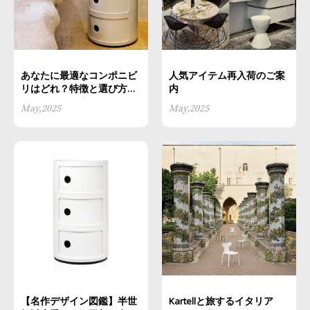
あなたに最適なコンポニビ
人気アイテム再入荷のご案
リはどれ？特徴と選び方の
内
ポイントを徹底解説
May,2025
May,2025
【名作デザイン図鑑】半世
Kartellと旅するイタリア