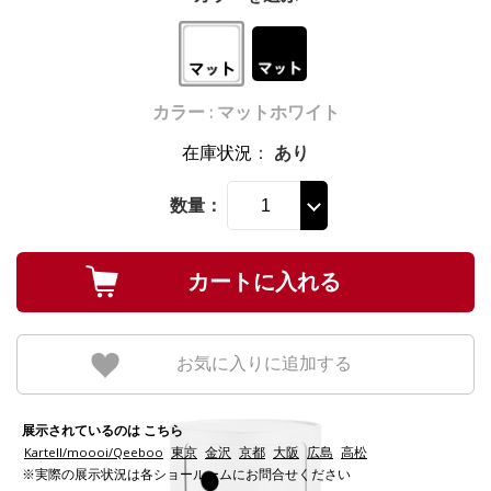
カラー : マットホワイト
在庫状況
：
あり
数量：
お気に入りに追加する
展示されているのは こちら
Kartell/moooi/Qeeboo
東京
金沢
京都
大阪
広島
高松
※実際の展示状況は各ショールームにお問合せください