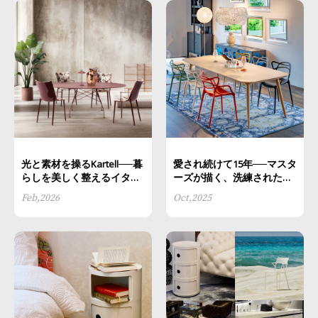
光と素材を操るKartell──暮
愛され続けて15年──マスタ
らしを美しく整えるイタリ
ーズが描く、洗練されたラ
アンデザインの秘密
イフスタイルと空間づくり
Feb,2026
Oct,2025