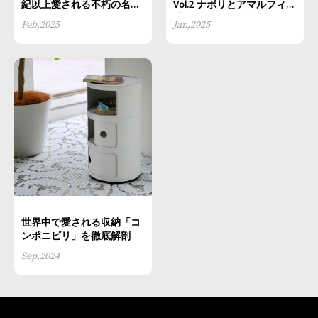
紀以上愛される不朽の名作
Vol.2 ナポリとアマルフィ魅
収納「コンポニビリ」
惑の絶景へ
Feb,2025
Jan,2025
世界中で愛される収納「コ
ンポニビリ」を徹底解剖
Sep,2024