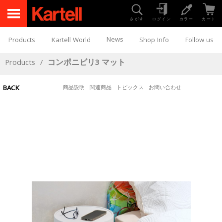
さがす
ログイン
カラー
カート
News
Products
Kartell World
Shop Info
Follow us
Products
/
コンポニビリ3 マット
BACK
商品説明
関連商品
トピックス
お問い合わせ